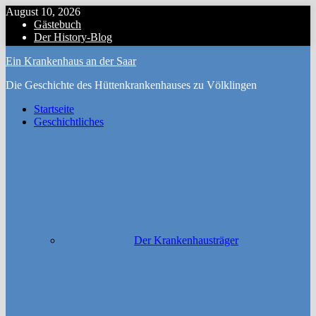
Zum
August 10, 2026
Inhalt
Gästebuch
Menu
springen
Der History-Blog
Ein Krankenhaus an der Saar
Die Geschichte des Hüttenkrankenhauses zu Völklingen
Startseite
Geschichtliches
Der Krankenhausträger