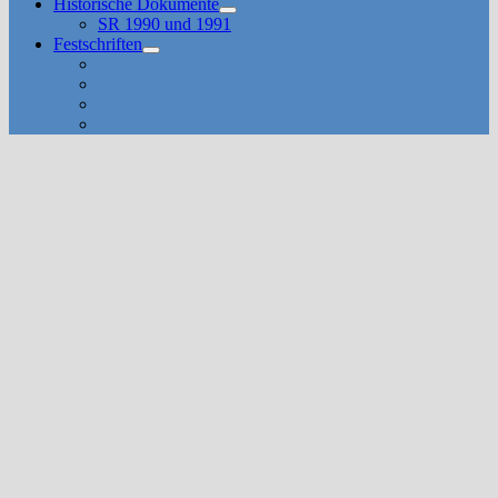
Historische Dokumente
Untermenü
SR 1990 und 1991
anzeigen
Festschriften
Untermenü
anzeigen