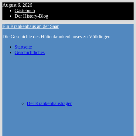
Zum
August 6, 2026
Inhalt
Gästebuch
Menu
springen
Der History-Blog
Ein Krankenhaus an der Saar
Die Geschichte des Hüttenkrankenhauses zu Völklingen
Startseite
Geschichtliches
Der Krankenhausträger