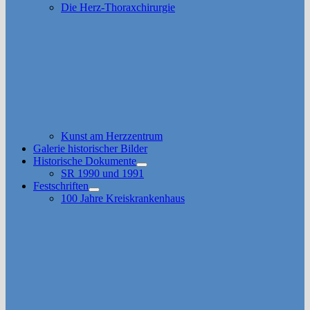
Die Herz-Thoraxchirurgie
Kunst am Herzzentrum
Galerie historischer Bilder
Historische Dokumente
Untermenü
SR 1990 und 1991
anzeigen
Festschriften
Untermenü
100 Jahre Kreiskrankenhaus
anzeigen