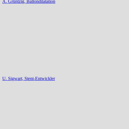
A. Grüntzig, Ballondilatation
U. Sigwart, Stent-Entwickler