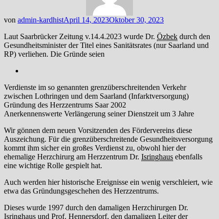
von
admin-kardhist
April 14, 2023
Oktober 30, 2023
Laut Saarbrücker Zeitung v.14.4.2023 wurde Dr.
Özbek
durch den
Gesundheitsminister der Titel eines Sanitätsrates (nur Saarland und
RP) verliehen. Die Gründe seien
Verdienste im so genannten grenzüberschreitenden Verkehr
zwischen Lothringen und dem Saarland (Infarktversorgung)
Gründung des Herzzentrums Saar 2002
Anerkennenswerte Verlängerung seiner Dienstzeit um 3 Jahre
Wir gönnen dem neuen Vorsitzenden des Fördervereins diese
Auszeichung. Für die grenzüberschreitende Gesundheitsversorgung
kommt ihm sicher ein großes Verdienst zu, obwohl hier der
ehemalige Herzchirurg am Herzzentrum Dr.
Isringhaus
ebenfalls
eine wichtige Rolle gespielt hat.
Auch werden hier historische Ereignisse ein wenig verschleiert, wie
etwa das Gründungsgeschehen des Herzzentrums.
Dieses wurde 1997 durch den damaligen Herzchirurgen Dr.
Isringhaus
und Prof.
Hennersdorf
, den damaligen Leiter der