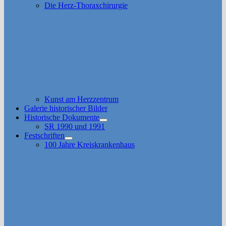
Die Herz-Thoraxchirurgie
Kunst am Herzzentrum
Galerie historischer Bilder
Historische Dokumente
Untermenü
SR 1990 und 1991
anzeigen
Festschriften
Untermenü
100 Jahre Kreiskrankenhaus
anzeigen