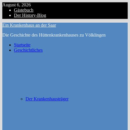
Zum
August 6, 2026
Inhalt
Gästebuch
Menu
springen
Der History-Blog
Ein Krankenhaus an der Saar
Die Geschichte des Hüttenkrankenhauses zu Völklingen
Startseite
Geschichtliches
Der Krankenhausträger