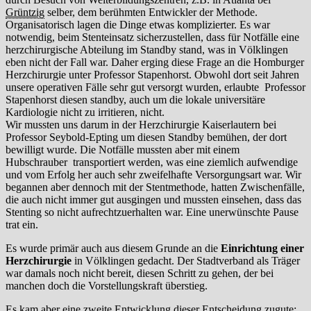
Grüntzig
selber, dem berühmten Entwickler der Methode.
Organisatorisch lagen die Dinge etwas komplizierter. Es war
notwendig, beim Stenteinsatz sicherzustellen, dass für Notfälle eine
herzchirurgische Abteilung im Standby stand, was in Völklingen
eben nicht der Fall war. Daher erging diese Frage an die Homburger
Herzchirurgie unter Professor Stapenhorst. Obwohl dort seit Jahren
unsere operativen Fälle sehr gut versorgt wurden, erlaubte Professor
Stapenhorst diesen standby, auch um die lokale universitäre
Kardiologie nicht zu irritieren, nicht.
Wir mussten uns darum in der Herzchirurgie Kaiserlautern bei
Professor Seybold-Epting um diesen Standby bemühen, der dort
bewilligt wurde. Die Notfälle mussten aber mit einem
Hubschrauber transportiert werden, was eine ziemlich aufwendige
und vom Erfolg her auch sehr zweifelhafte Versorgungsart war. Wir
begannen aber dennoch mit der Stentmethode, hatten Zwischenfälle,
die auch nicht immer gut ausgingen und mussten einsehen, dass das
Stenting so nicht aufrechtzuerhalten war. Eine unerwünschte Pause
trat ein.
Es wurde primär auch aus diesem Grunde an die
Einrichtung einer
Herzchirurgie
in Völklingen gedacht. Der Stadtverband als Träger
war damals noch nicht bereit, diesen Schritt zu gehen, der bei
manchen doch die Vorstellungskraft überstieg.
Es kam aber eine zweite Entwicklung dieser Entscheidung zugute: