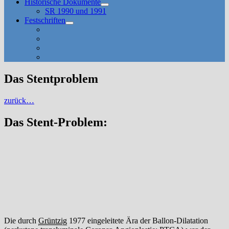
Historische Dokumente
Untermenü
SR 1990 und 1991
anzeigen
Festschriften
Untermenü
anzeigen
Das Stentproblem
zurück…
Das Stent-Problem:
Die durch
Grüntzig
1977 eingeleitete Ära der Ballon-Dilatation