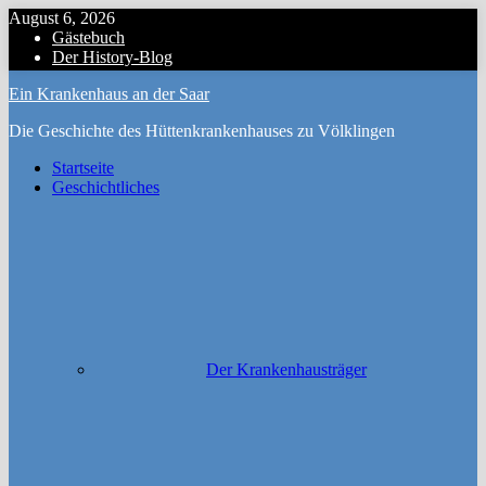
Zum
August 6, 2026
Inhalt
Gästebuch
Menu
springen
Der History-Blog
Ein Krankenhaus an der Saar
Die Geschichte des Hüttenkrankenhauses zu Völklingen
Startseite
Geschichtliches
Der Krankenhausträger