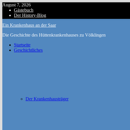
Zum
August 7, 2026
Inhalt
Gästebuch
springen
Der History-Blog
Ein Krankenhaus an der Saar
Die Geschichte des Hüttenkrankenhauses zu Völklingen
Startseite
Geschichtliches
Der Krankenhausträger