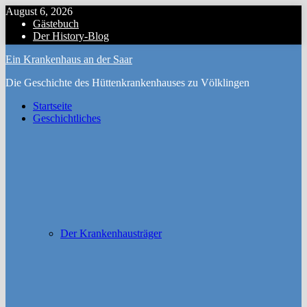
Zum
August 6, 2026
Inhalt
Gästebuch
Menu
springen
Der History-Blog
Ein Krankenhaus an der Saar
Die Geschichte des Hüttenkrankenhauses zu Völklingen
Startseite
Geschichtliches
Der Krankenhausträger