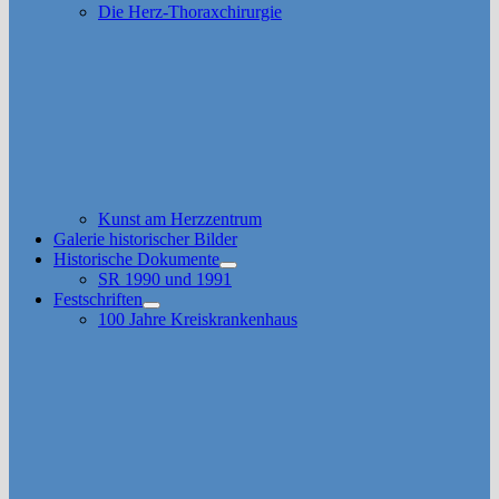
Die Herz-Thoraxchirurgie
Kunst am Herzzentrum
Galerie historischer Bilder
Historische Dokumente
Untermenü
SR 1990 und 1991
anzeigen
Festschriften
Untermenü
100 Jahre Kreiskrankenhaus
anzeigen